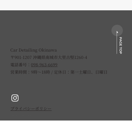
Car Detailing Okinawa
〒901-1207 沖縄県南城市大里古堅1260-4
電話番号：
098-963-6699
TOYOTAクラウンスポーツへセラミック
営業時間：9時〜18時 / 定休日：第一土曜日、日曜日
コーティングを施工（新車パック）
​プライバシーポリシー
Copyright © Car Detailing Okinawa.