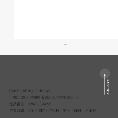
Car Detailing Okinawa
〒901-1207 沖縄県南城市大里古堅1260-4
電話番号：
098-963-6699
日産スカイラインを板金塗装から全塗
営業時間：9時〜18時 / 定休日：第一土曜日、日曜日
装、セラミックコーティングで美しく保