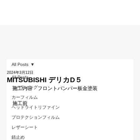
All Posts
2024年3月12日
All Posts
MITSUBISHI デリカD５
コーティング
施工内容　フロントバンパー板金塗装
カーフィルム
施工前
ヘッドライトリファイン
プロテクションフィルム
レザーシート
錆止め