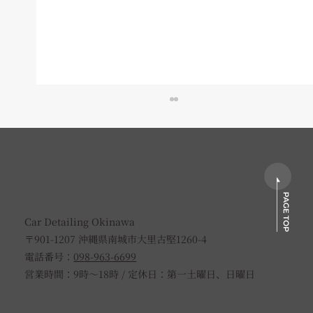
Car Detailing Okinawa
〒901-1207 沖縄県南城市大里古堅1260-4
電話番号：
098-963-6699
TOYOTAクラウンスポーツへセラミック
営業時間：9時〜18時 / 定休日：第一土曜日、日曜日
コーティングを施工（新車パック）